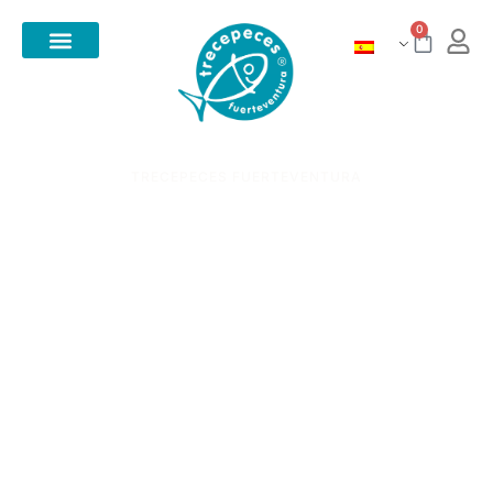
contenido
0
TRECEPECES FUERTEVENTURA
Deja que tu visita a Ajuy
empiece por nosotros
Empresa perteneciente a la Reserva de la Biosfera, calidad
rural y ecoturismo.
Tienda de marca local. Compra de recuerdos y souvenirs en
Fuerteventura