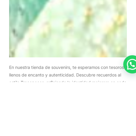
En nuestra tienda de souvenirs, te esperamos con tesoros
llenos de encanto y autenticidad. Descubre recuerdos al
estilo Trecepeces, reflejando la identidad majorera en cada
detalle.
Sumérgete en la magia de Ajuy con nosotros, te
guiaremos no solo a través de nuestra tienda, sino también
a explorar los encantos del auténtico pueblo de
pescadores. Desde rincones pintorescos hasta
atardeceres inolvidables, Ajuy tiene mucho más para